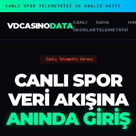
LI SPOR TELEMETRİSİ VE ANALİZ HATTI
VDC
CANLI
SAHA
HA
VDCASINO
DATA
SKORLAR
TELEMETRISI
Canlı Telemetri Ekranı
CANLI SPOR
VERI AKIŞINA
ANINDA GIRIŞ