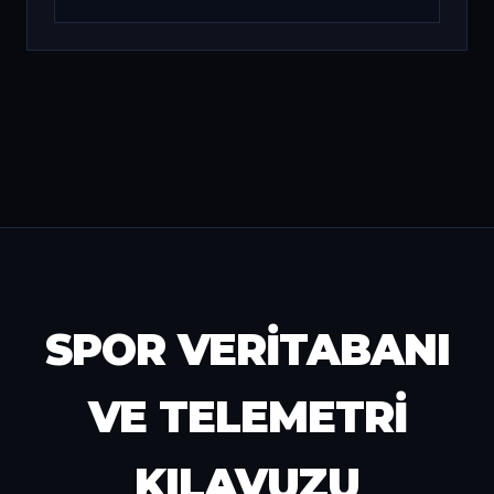
SPOR VERITABANI
VE TELEMETRI
KILAVUZU