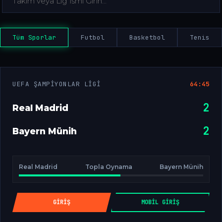
Tüm Sporlar
Futbol
Basketbol
Tenis
UEFA ŞAMPIYONLAR LIGI
64:45
2
Real Madrid
2
Bayern Münih
Real Madrid
Topla Oynama
Bayern Münih
GIRIŞ
MOBIL GIRIŞ