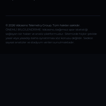
© 2026 Vdcasino Telemetry Group. Tüm hakları saklıdır.
ÖNEMLİ BİLGİLENDİRME: Vdcasino, bağımsız spor istatistiği
sağlayan bir haber ve analiz platformudur. Sitemizde hiçbir şekilde
yasal veya yasadışı bahis oynatılması söz konusu değildir. Sadece
sayısal analizler ve stadyum verileri sunulmaktadır.