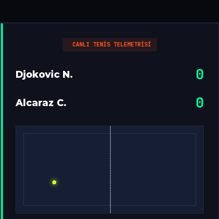
CANLI TENİS TELEMETRİSİ
0
Djokovic N.
0
Alcaraz C.