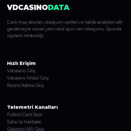
VDCASINO
DATA
Canlı maç skorları, stadyum verileri ve taktik analizleri sıfır
gecikmeyle sunan yeni nesil spor veri istasyonu. Sporda
sayıların rehberliği.
Hızlı Erişim
Vdcasino Giriş
Vdcasino Mobil Giriş
Resmi Adresi Giriş
Telemetri Kanalları
Futbol Canlı Skor
Saha Isı Haritaları
Geliştirici API Girişi