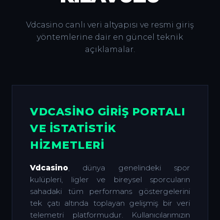
Vdcasino canlı veri altyapısı ve resmi giriş
yöntemlerine dair en güncel teknik
açıklamalar.
VDCASINO GIRIŞ PORTALI
VE İSTATISTIK
HIZMETLERI
Vdcasino
, dünya genelindeki spor
kulüpleri, ligler ve bireysel sporcuların
sahadaki tüm performans göstergelerini
tek çatı altında toplayan gelişmiş bir veri
telemetri platformudur. Kullanıcılarımızın