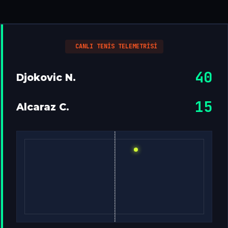
CANLI TENİS TELEMETRİSİ
40
Djokovic N.
15
Alcaraz C.