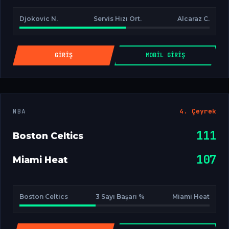
Djokovic N.
Servis Hızı Ort.
Alcaraz C.
GIRIŞ
MOBIL GIRIŞ
NBA
4. Çeyrek
111
Boston Celtics
107
Miami Heat
Boston Celtics
3 Sayı Başarı %
Miami Heat