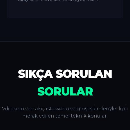
SIKÇA SORULAN
SORULAR
Vdcasino veri akış istasyonu ve giriş işlemleriyle ilgili
merak edilen temel teknik konular.