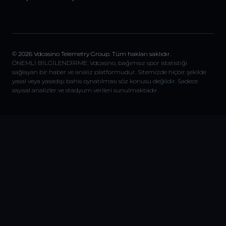
© 2026 Vdcasino Telemetry Group. Tüm hakları saklıdır.
ÖNEMLİ BİLGİLENDİRME: Vdcasino, bağımsız spor istatistiği
sağlayan bir haber ve analiz platformudur. Sitemizde hiçbir şekilde
yasal veya yasadışı bahis oynatılması söz konusu değildir. Sadece
sayısal analizler ve stadyum verileri sunulmaktadır.