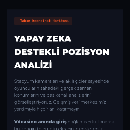
Takım Koordinat Haritası
YAPAY ZEKA
DESTEKLI
POZISYON
ANALIZI
Stadyum kameraları ve akıllı çipler sayesinde
oyuncuların sahadaki gerçek zamanlı
konumlarını ve pas kanalı analizlerini
görselleştiriyoruz. Gelişmiş veri merkezimiz
yardımıyla hiçbir anı kaçırmayın.
Vdcasino anında giriş
bağlantısını kullanarak
bu zengin telemetri ekranını genişletebilir,