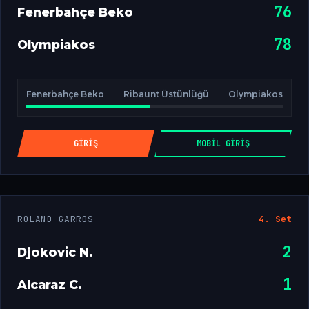
76
Fenerbahçe Beko
78
Olympiakos
Fenerbahçe Beko
Ribaunt Üstünlüğü
Olympiakos
GIRIŞ
MOBIL GIRIŞ
ROLAND GARROS
4. Set
2
Djokovic N.
1
Alcaraz C.