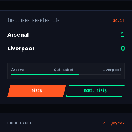
İNGILTERE PREMIER LIG
34:10
1
Arsenal
0
Liverpool
Arsenal
Şut İsabeti
Liverpool
GIRIŞ
MOBIL GIRIŞ
EUROLEAGUE
3. Çeyrek