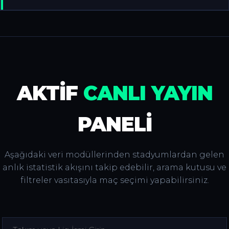
AKTIF
CANLI YAYIN
PANELI
Aşağıdaki veri modüllerinden stadyumlardan gelen
anlık istatistik akışını takip edebilir, arama kutusu ve
filtreler vasıtasıyla maç seçimi yapabilirsiniz.