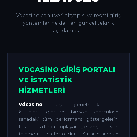
Vdcasino canlı veri altyapısı ve resmi giriş
yöntemlerine dair en güncel teknik
açıklamalar.
VDCASINO GIRIŞ PORTALI
VE İSTATISTIK
HIZMETLERI
Vdcasino
, dünya genelindeki spor
kulüpleri, ligler ve bireysel sporcuların
sahadaki tüm performans göstergelerini
tek çatı altında toplayan gelişmiş bir veri
telemetri platformudur. Kullanıcılarımızın