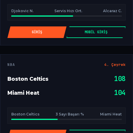
Djokovic N.
Servis Hızı Ort.
Alcaraz C.
GIRIŞ
MOBIL GIRIŞ
NBA
4. Çeyrek
110
Boston Celtics
107
Miami Heat
Boston Celtics
3 Sayı Başarı %
Miami Heat