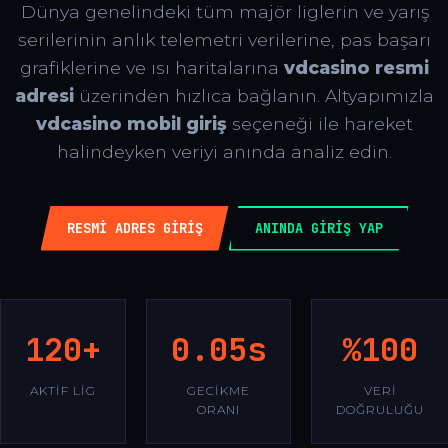
Dünya genelindeki tüm majör liglerin ve yarış
serilerinin anlık telemetri verilerine, pas başarı
grafiklerine ve ısı haritalarına
vdcasino resmi
adresi
üzerinden hızlıca bağlanın. Altyapımızla
vdcasino mobil giriş
seçeneği ile hareket
halindeyken veriyi anında analiz edin.
RESMI ADRES GIRIŞ
ANINDA GIRIŞ YAP
120+
0.05s
%100
AKTIF LIG
GECIKME
VERI
ORANI
DOĞRULUĞU