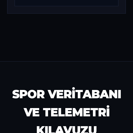
SPOR VERITABANI
VE TELEMETRI
KILAVUZU