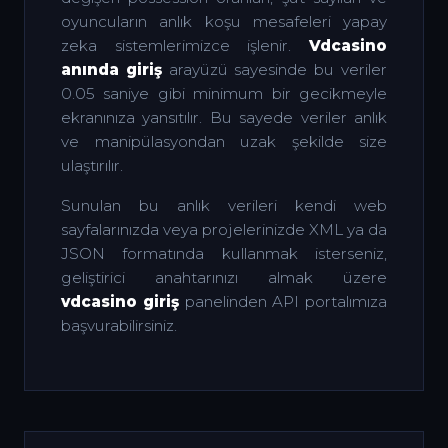
oyuncuların anlık koşu mesafeleri yapay
zeka sistemlerimizce işlenir.
Vdcasino
anında giriş
arayüzü sayesinde bu veriler
0.05 saniye gibi minimum bir gecikmeyle
ekranınıza yansıtılır. Bu sayede veriler anlık
ve manipülasyondan uzak şekilde size
ulaştırılır.
Sunulan bu anlık verileri kendi web
sayfalarınızda veya projelerinizde XML ya da
JSON formatında kullanmak isterseniz,
geliştirici anahtarınızı almak üzere
vdcasino giriş
panelinden API portalımıza
başvurabilirsiniz.