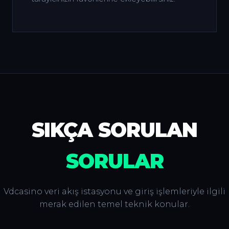
SIKÇA SORULAN
SORULAR
Vdcasino veri akış istasyonu ve giriş işlemleriyle ilgili
merak edilen temel teknik konular.