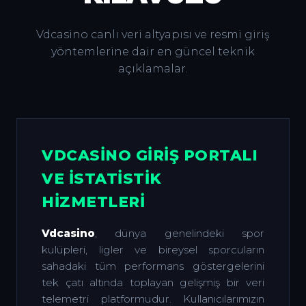
Vdcasino canlı veri altyapısı ve resmi giriş
yöntemlerine dair en güncel teknik
açıklamalar.
VDCASINO GIRIŞ PORTALI
VE İSTATISTIK
HIZMETLERI
Vdcasino
, dünya genelindeki spor
kulüpleri, ligler ve bireysel sporcuların
sahadaki tüm performans göstergelerini
tek çatı altında toplayan gelişmiş bir veri
telemetri platformudur. Kullanıcılarımızın