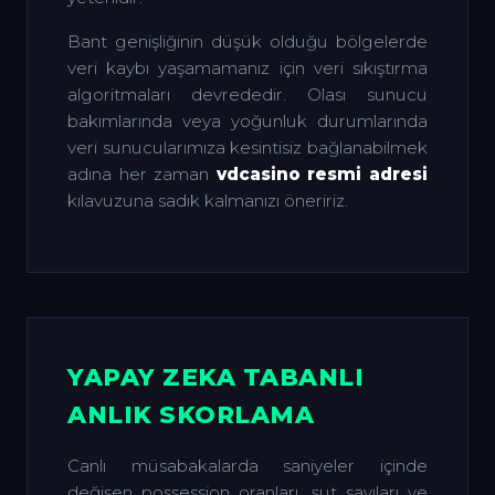
Bant genişliğinin düşük olduğu bölgelerde
veri kaybı yaşamamanız için veri sıkıştırma
algoritmaları devrededir. Olası sunucu
bakımlarında veya yoğunluk durumlarında
veri sunucularımıza kesintisiz bağlanabilmek
adına her zaman
vdcasino resmi adresi
kılavuzuna sadık kalmanızı öneririz.
YAPAY ZEKA TABANLI
ANLIK SKORLAMA
Canlı müsabakalarda saniyeler içinde
değişen possession oranları, şut sayıları ve