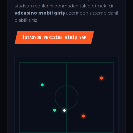
stadyum verilerini donmadan takip etmek için
vdcasino mobil giriş
üzerinden sisteme dahil
olabilirsiniz.
İSTASYON VERISINE GIRIŞ YAP