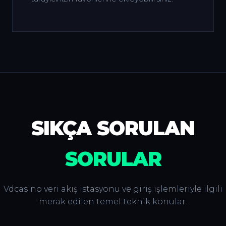
SIKÇA SORULAN
SORULAR
Vdcasino veri akış istasyonu ve giriş işlemleriyle ilgili
merak edilen temel teknik konular.