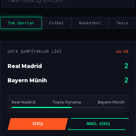
Tüm Sporlar
Futbol
Basketbol
Tenis
UEFA ŞAMPIYONLAR LIGI
64:45
2
Real Madrid
2
Bayern Münih
Real Madrid
Topla Oynama
Bayern Münih
GIRIŞ
MOBIL GIRIŞ