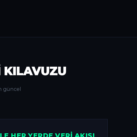
I KILAVUZU
en güncel
ILE HER YERDE VERI AKIŞI