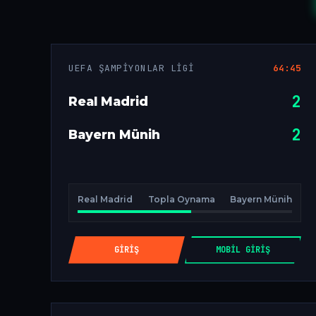
UEFA ŞAMPIYONLAR LIGI
64:45
2
Real Madrid
2
Bayern Münih
Real Madrid
Topla Oynama
Bayern Münih
GIRIŞ
MOBIL GIRIŞ