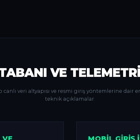
TABANI VE TELEMETR
 canlı veri altyapısı ve resmi giriş yöntemlerine dair 
teknik açıklamalar.
 VE
MOBIL GIRIŞ 