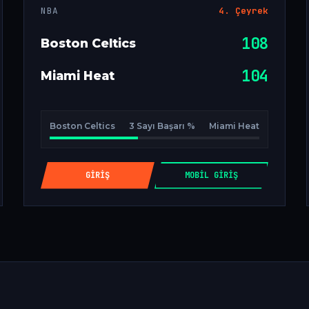
NBA
4. Çeyrek
108
Boston Celtics
104
Miami Heat
Boston Celtics
3 Sayı Başarı %
Miami Heat
GIRIŞ
MOBIL GIRIŞ