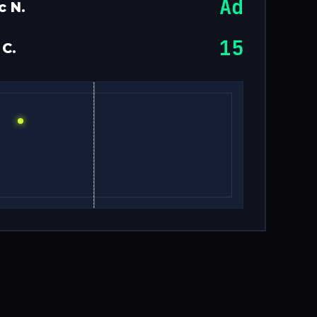
Ad
c N.
15
 C.