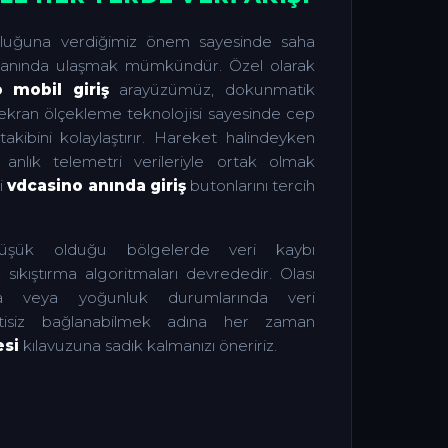
uluğuna verdiğimiz önem sayesinde saha
n anında ulaşmak mümkündür. Özel olarak
 mobil giriş
arayüzümüz, dokunmatik
 ekran ölçekleme teknolojisi sayesinde cep
 takibini kolaylaştırır. Hareket halindeyken
nlık telemetri verileriyle ortak olmak
ki
vdcasino anında giriş
butonlarını tercih
düşük olduğu bölgelerde veri kaybı
sıkıştırma algoritmaları devrededir. Olası
da veya yoğunluk durumlarında veri
ntisiz bağlanabilmek adına her zaman
esi
kılavuzuna sadık kalmanızı öneririz.