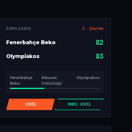
EUROLEAGUE
3. Çeyrek
82
Fenerbahçe Beko
83
Olympiakos
Fenerbahçe
Ribaunt
Olympiakos
Beko
Üstünlüğü
GIRIŞ
MOBIL GIRIŞ