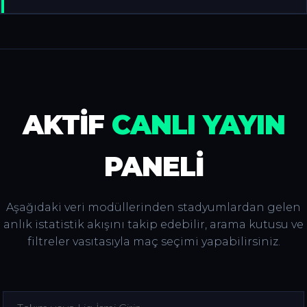
AKTIF
CANLI YAYIN
PANELI
Aşağıdaki veri modüllerinden stadyumlardan gelen
anlık istatistik akışını takip edebilir, arama kutusu ve
filtreler vasıtasıyla maç seçimi yapabilirsiniz.