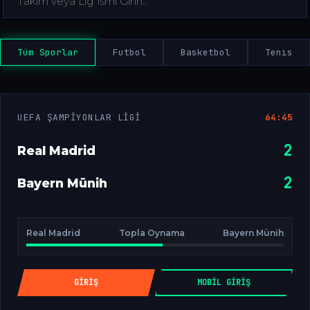
Tüm Sporlar
Futbol
Basketbol
Tenis
UEFA ŞAMPIYONLAR LIGI
64:45
2
Real Madrid
2
Bayern Münih
Real Madrid
Topla Oynama
Bayern Münih
GIRIŞ
MOBIL GIRIŞ