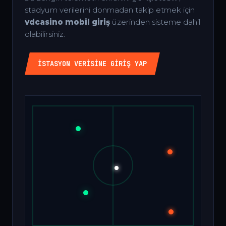
stadyum verilerini donmadan takip etmek için
vdcasino mobil giriş
üzerinden sisteme dahil
olabilirsiniz.
İSTASYON VERISINE GIRIŞ YAP