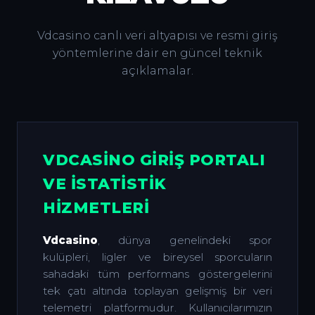
Vdcasino canlı veri altyapısı ve resmi giriş
yöntemlerine dair en güncel teknik
açıklamalar.
VDCASINO GIRIŞ PORTALI
VE İSTATISTIK
HIZMETLERI
Vdcasino
, dünya genelindeki spor
kulüpleri, ligler ve bireysel sporcuların
sahadaki tüm performans göstergelerini
tek çatı altında toplayan gelişmiş bir veri
telemetri platformudur. Kullanıcılarımızın