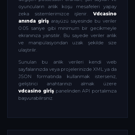
oyuncuların anlık koşu mesafeleri yapay
zeka sistemlerimizce işlenir.
Vdcasino
anında giriş
arayüzü sayesinde bu veriler
0.05 saniye gibi minimum bir gecikmeyle
ekranınıza yansıtılır. Bu sayede veriler anlık
ve manipülasyondan uzak şekilde size
ulaştırılır.
Sunulan bu anlık verileri kendi web
sayfalarınızda veya projelerinizde XML ya da
JSON formatında kullanmak isterseniz,
geliştirici anahtarınızı almak üzere
vdcasino giriş
panelinden API portalımıza
başvurabilirsiniz.