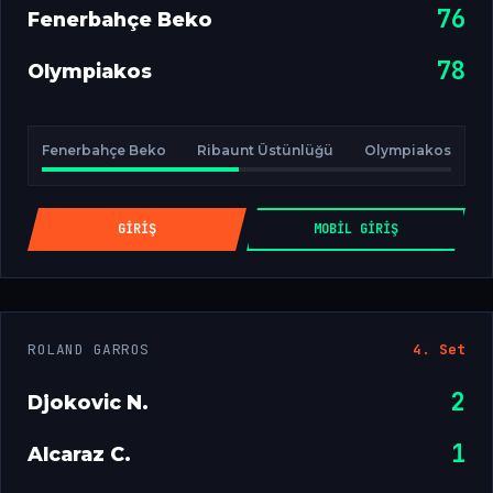
78
Fenerbahçe Beko
80
Olympiakos
Fenerbahçe Beko
Ribaunt Üstünlüğü
Olympiakos
GIRIŞ
MOBIL GIRIŞ
ROLAND GARROS
4. Set
2
Djokovic N.
1
Alcaraz C.