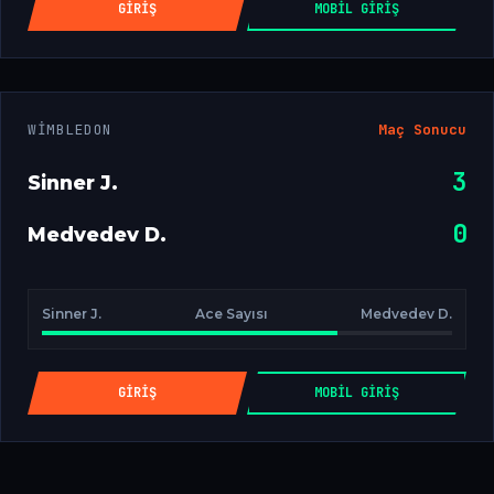
GIRIŞ
MOBIL GIRIŞ
WIMBLEDON
Maç Sonucu
3
Sinner J.
0
Medvedev D.
Sinner J.
Ace Sayısı
Medvedev D.
GIRIŞ
MOBIL GIRIŞ