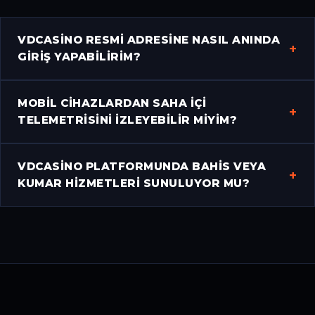
VDCASINO RESMI ADRESINE NASIL ANINDA
+
GIRIŞ YAPABILIRIM?
Platformumuzun güncel veri sunucularına en kısa
MOBIL CIHAZLARDAN SAHA IÇI
yoldan bağlanmak için web sitemizde bulunan
+
TELEMETRISINI IZLEYEBILIR MIYIM?
vdcasino anında giriş
bağlantılarını kullanmanız
yeterlidir. Bu bağlantı sizi en güncel ve en hızlı
Evet, web platformumuz mobil öncelikli olarak
sunucumuza otomatik olarak yönlendirir.
VDCASINO PLATFORMUNDA BAHIS VEYA
kodlanmıştır. Herhangi bir harici mobil uygulama
+
KUMAR HIZMETLERI SUNULUYOR MU?
kurmaya gerek kalmadan, doğrudan akıllı
telefonunuzun tarayıcısı üzerinden
vdcasino mobil
Kesinlikle hayır. Şirketimiz sadece isimsel olarak
giriş
adresini kullanarak tüm istatistiklere
Vdcasino
adını taşımakta olup, hiçbir online veya fiziki
erişebilirsiniz.
bahis oynatma faaliyetinde bulunmaz. Sitemiz
tamamen ücretsiz spor skorları, istatistikleri ve saha
veri analizlerini yayınlayan bağımsız bir bilgi merkezidir.