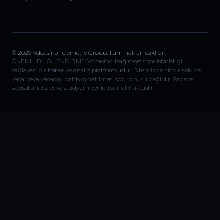
© 2026 Vdcasino Telemetry Group. Tüm hakları saklıdır.
ÖNEMLİ BİLGİLENDİRME: Vdcasino, bağımsız spor istatistiği
sağlayan bir haber ve analiz platformudur. Sitemizde hiçbir şekilde
yasal veya yasadışı bahis oynatılması söz konusu değildir. Sadece
sayısal analizler ve stadyum verileri sunulmaktadır.