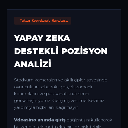
Takım Koordinat Haritası
YAPAY ZEKA
DESTEKLI
POZISYON
ANALIZI
Stadyum kameraları ve akıllı çipler sayesinde
oyuncuların sahadaki gerçek zamanlı
konumlarını ve pas kanalı analizlerini
görselleştiriyoruz. Gelişmiş veri merkezimiz
yardımıyla hiçbir anı kaçırmayın.
Vdcasino anında giriş
bağlantısını kullanarak
bu zengin telemetri ekranını genişletebilir,