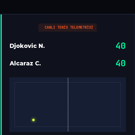
CANLI TENİS TELEMETRİSİ
40
Djokovic N.
40
Alcaraz C.