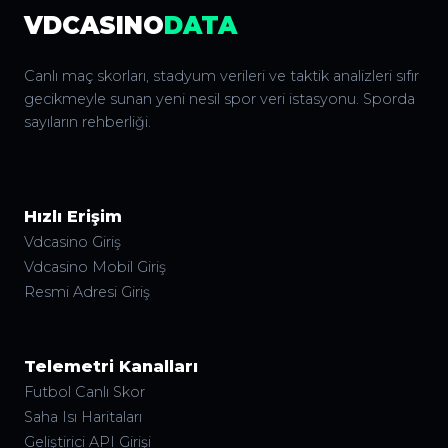
VDCASINO
DATA
Canlı maç skorları, stadyum verileri ve taktik analizleri sıfır
gecikmeyle sunan yeni nesil spor veri istasyonu. Sporda
sayıların rehberliği.
Hızlı Erişim
Vdcasino Giriş
Vdcasino Mobil Giriş
Resmi Adresi Giriş
Telemetri Kanalları
Futbol Canlı Skor
Saha Isı Haritaları
Geliştirici API Girişi